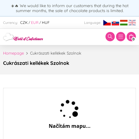
☀️🔥 We would like to inform our customers that during the hot
summer months, the sale of chocolate products is limited.
Enter search term:
CZK
EUR
HUF
Currency:
Language:
/
/
0
Homepage
Cukrászati kellékek Szolnok
Cukrászati kellékek Szolnok