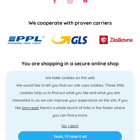
We cooperate with proven carriers
You are shopping in a secure online shop
We bake cookies on the web
We would like to tell you that our site uses cookies. These little
cookies help us to find out what you like and what you are
interested in, so we can improve your experience on the site. If you
like
long read
, there's a whole bunch of links in the footer where
you can find a more.
No, I don't
Yeah, I'll take it all
2010 - 2026 © PNM International s.r.o. • Code by
Simplia
• design