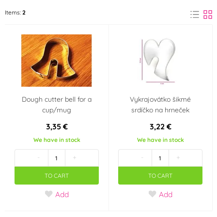
Blex
FunCakes
Items:
2
(1)
(1)
Shape of the cookie cutter
Hearts
(1)
Dough cutter bell for a
Vykrajovátko šikmé
cup/mug
srdíčko na hrneček
3,35 €
3,22 €
We have in stock
We have in stock
-
+
-
+
TO CART
TO CART
Add
Add