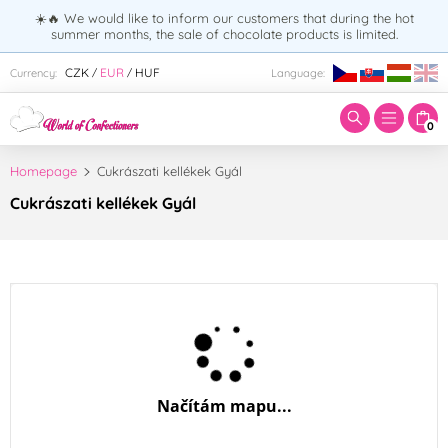
☀️🔥 We would like to inform our customers that during the hot
summer months, the sale of chocolate products is limited.
Enter search term:
CZK
EUR
HUF
Currency:
Language:
/
/
0
Homepage
Cukrászati kellékek Gyál
Cukrászati kellékek Gyál