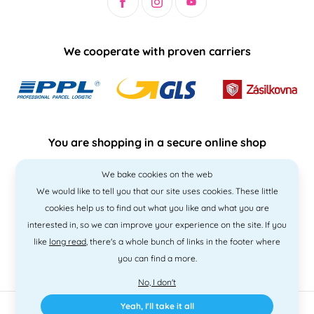
We cooperate with proven carriers
You are shopping in a secure online shop
We bake cookies on the web
We would like to tell you that our site uses cookies. These little
cookies help us to find out what you like and what you are
interested in, so we can improve your experience on the site. If you
like
long read
, there's a whole bunch of links in the footer where
you can find a more.
No, I don't
Yeah, I'll take it all
2010 - 2026 © PNM International s.r.o. • Code by
Simplia
• design