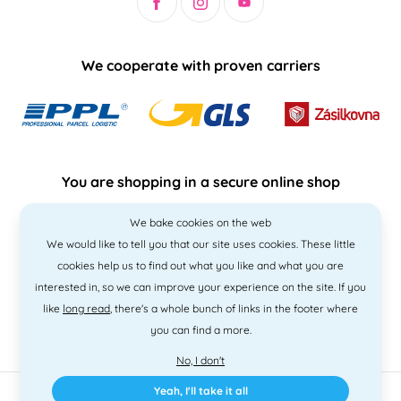
We cooperate with proven carriers
You are shopping in a secure online shop
We bake cookies on the web
We would like to tell you that our site uses cookies. These little
cookies help us to find out what you like and what you are
interested in, so we can improve your experience on the site. If you
like
long read
, there's a whole bunch of links in the footer where
you can find a more.
No, I don't
Yeah, I'll take it all
2010 - 2026 © PNM International s.r.o. • Code by
Simplia
• design