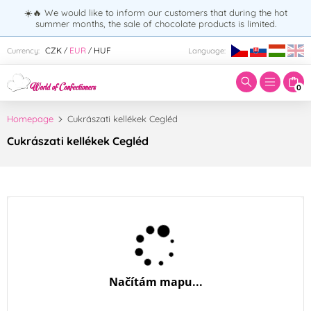
☀️🔥 We would like to inform our customers that during the hot
summer months, the sale of chocolate products is limited.
Enter search term:
CZK
EUR
HUF
Currency:
Language:
/
/
0
Homepage
Cukrászati kellékek Cegléd
Cukrászati kellékek Cegléd