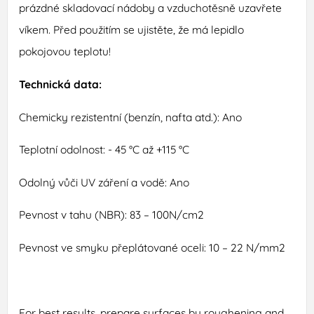
prázdné skladovací nádoby a vzduchotěsně uzavřete
víkem. Před použitím se ujistěte, že má lepidlo
pokojovou teplotu!
Technická data:
Chemicky rezistentní (benzín, nafta atd.): Ano
Teplotní odolnost: - 45 °C až +115 °C
Odolný vůči UV záření a vodě: Ano
Pevnost v tahu (NBR): 83 – 100N/cm2
Pevnost ve smyku přeplátované oceli: 10 – 22 N/mm2
For best results, prepare surfaces by roughening and