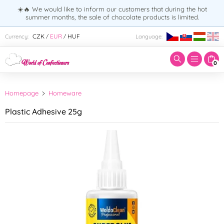
☀️🔥 We would like to inform our customers that during the hot
summer months, the sale of chocolate products is limited.
Enter search term:
CZK
EUR
HUF
Currency:
Language:
/
/
0
Homepage
Homeware
Plastic Adhesive 25g