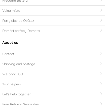
Hledáme testery
Volná místa
Party obchod OLO.cz
Domácí potřeby Dometa
About us
Contact
Shipping and postage
We pack ECO
Your helpers
Let's help together
Free Returns Guarantee