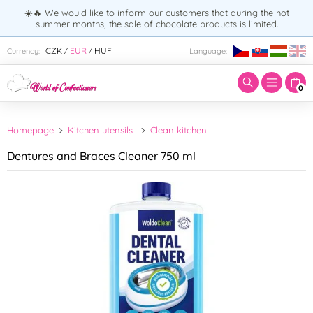
☀️🔥 We would like to inform our customers that during the hot
summer months, the sale of chocolate products is limited.
Enter search term:
CZK
EUR
HUF
Currency:
Language:
/
/
0
Homepage
Kitchen utensils
Clean kitchen
Dentures and Braces Cleaner 750 ml